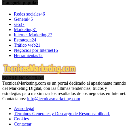
Categoría popular
Redes sociales
46
General
45
seo
37
Marketing
31
Internet Marketing
27
Estrategia
24
Tráfico web
21
Negocios por Internet
16
Herramientas
12
SOBRE NOSOTROS
TecnicasMarketing.com es un portal dedicado al apasionante mundo
del Marketing Digital, con las últimas tendencias, trucos y
estrategias para maximizar los resultados de los negocios en Internet.
Contáctanos:
info@tecnicasmarketing.com
Aviso legal
Términos Generales y Descargo de Responsabilidad.
Cookies
Contactar