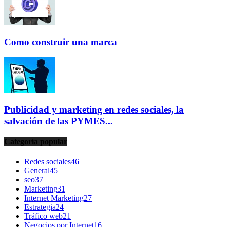
Como construir una marca
Publicidad y marketing en redes sociales, la
salvación de las PYMES...
Categoría popular
Redes sociales
46
General
45
seo
37
Marketing
31
Internet Marketing
27
Estrategia
24
Tráfico web
21
Negocios por Internet
16