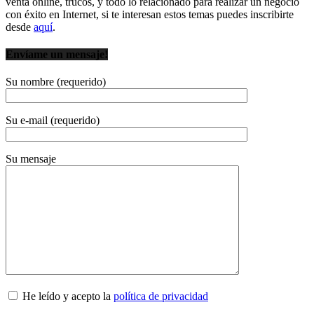
venta online, trucos, y todo lo relacionado para realizar un negocio
con éxito en Internet, si te interesan estos temas puedes inscribirte
desde
aquí
.
Envíame un mensaje!
Su nombre (requerido)
Por favor, deja este campo vacío.
Su e-mail (requerido)
Su mensaje
He leído y acepto la
política de privacidad