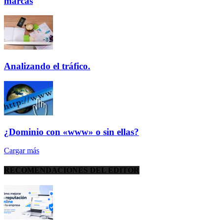
marcas
Analizando el tráfico.
¿Dominio con «www» o sin ellas?
Cargar más
RECOMENDACIONES DEL EDITOR