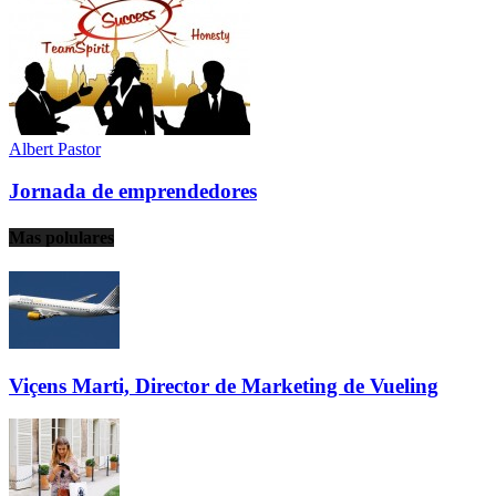
Albert Pastor
Jornada de emprendedores
Mas polulares
Viçens Marti, Director de Marketing de Vueling