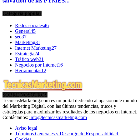
salvación de las PYMES...
Categoría popular
Redes sociales
46
General
45
seo
37
Marketing
31
Internet Marketing
27
Estrategia
24
Tráfico web
21
Negocios por Internet
16
Herramientas
12
SOBRE NOSOTROS
TecnicasMarketing.com es un portal dedicado al apasionante mundo
del Marketing Digital, con las últimas tendencias, trucos y
estrategias para maximizar los resultados de los negocios en Internet.
Contáctanos:
info@tecnicasmarketing.com
Aviso legal
Términos Generales y Descargo de Responsabilidad.
Cookies