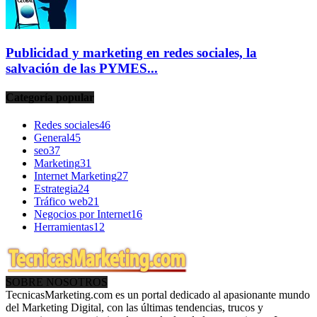
Publicidad y marketing en redes sociales, la
salvación de las PYMES...
Categoría popular
Redes sociales
46
General
45
seo
37
Marketing
31
Internet Marketing
27
Estrategia
24
Tráfico web
21
Negocios por Internet
16
Herramientas
12
SOBRE NOSOTROS
TecnicasMarketing.com es un portal dedicado al apasionante mundo
del Marketing Digital, con las últimas tendencias, trucos y