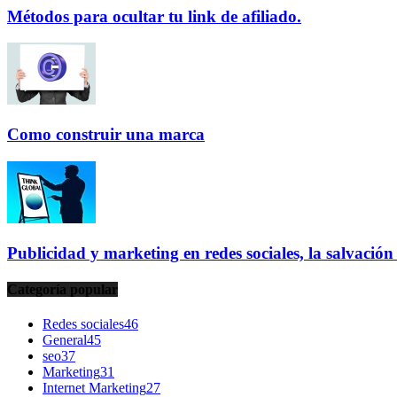
Métodos para ocultar tu link de afiliado.
Como construir una marca
Publicidad y marketing en redes sociales, la salvació
Categoría popular
Redes sociales
46
General
45
seo
37
Marketing
31
Internet Marketing
27