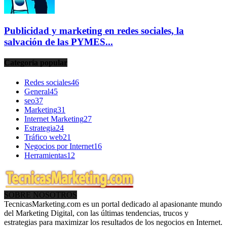
Publicidad y marketing en redes sociales, la
salvación de las PYMES...
Categoría popular
Redes sociales
46
General
45
seo
37
Marketing
31
Internet Marketing
27
Estrategia
24
Tráfico web
21
Negocios por Internet
16
Herramientas
12
SOBRE NOSOTROS
TecnicasMarketing.com es un portal dedicado al apasionante mundo
del Marketing Digital, con las últimas tendencias, trucos y
estrategias para maximizar los resultados de los negocios en Internet.