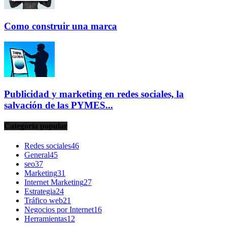
Como construir una marca
Publicidad y marketing en redes sociales, la
salvación de las PYMES...
Categoría popular
Redes sociales
46
General
45
seo
37
Marketing
31
Internet Marketing
27
Estrategia
24
Tráfico web
21
Negocios por Internet
16
Herramientas
12