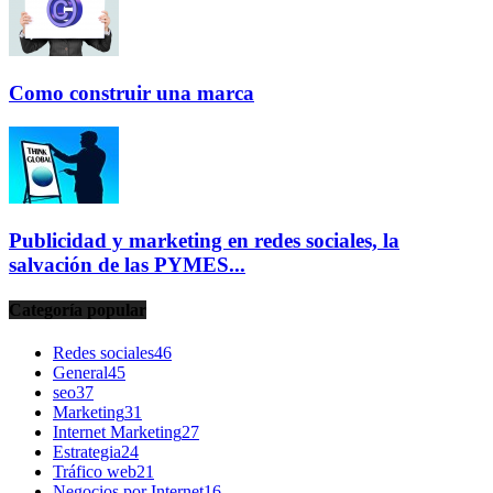
Como construir una marca
Publicidad y marketing en redes sociales, la
salvación de las PYMES...
Categoría popular
Redes sociales
46
General
45
seo
37
Marketing
31
Internet Marketing
27
Estrategia
24
Tráfico web
21
Negocios por Internet
16