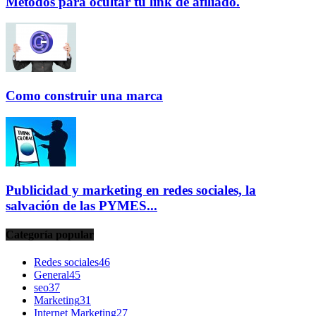
Métodos para ocultar tu link de afiliado.
Como construir una marca
Publicidad y marketing en redes sociales, la
salvación de las PYMES...
Categoría popular
Redes sociales
46
General
45
seo
37
Marketing
31
Internet Marketing
27