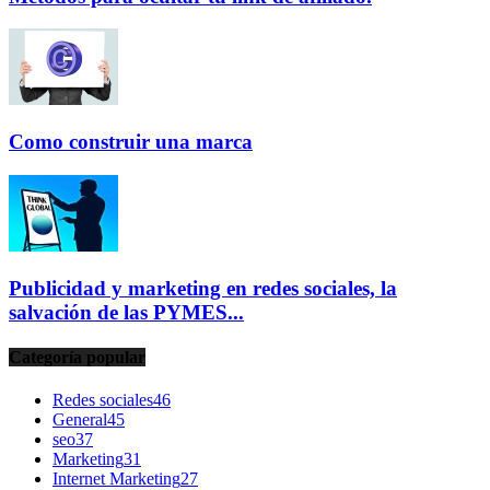
Como construir una marca
Publicidad y marketing en redes sociales, la
salvación de las PYMES...
Categoría popular
Redes sociales
46
General
45
seo
37
Marketing
31
Internet Marketing
27