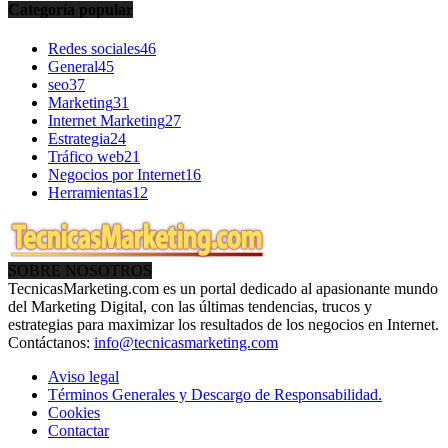
Categoría popular
Redes sociales
46
General
45
seo
37
Marketing
31
Internet Marketing
27
Estrategia
24
Tráfico web
21
Negocios por Internet
16
Herramientas
12
SOBRE NOSOTROS
TecnicasMarketing.com es un portal dedicado al apasionante mundo
del Marketing Digital, con las últimas tendencias, trucos y
estrategias para maximizar los resultados de los negocios en Internet.
Contáctanos:
info@tecnicasmarketing.com
Aviso legal
Términos Generales y Descargo de Responsabilidad.
Cookies
Contactar